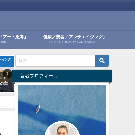
「アート思考」
「健康／美容／アンチエイジング」
TING
HEALTH / BEAUTY / ANTI-AGING
ティング
マーケティングに生かす「進化思考」
マーケティングに生かす「進
著者プロフィール
グ」の
売れる「進化思考」／変異6：交
売れる「進化思考」／変異
グの主
換-サボりたい本音を突いて大ヒ
転-太るサプリ・逆転のアー
ット
スト
2021年12月5日
2021年12月12日