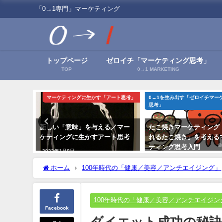
「0→1専門」マーケティング
トップページ
ゼロイチ「マーケティング思考」
TOP
0→1 MARKETING
ーケティング
マーケティングに生かす「アート思考」
0→1を生み出す「ゼロイチマー
思考」
ウマテイ
新しい「意味」を与える／マー
たこ焼きマーケティング
由とは
ケティングに生かすアート思考
れるたこ焼き」を考える
ティング思考入門
2022年1月8日
2021年9月20日
ホーム
100年時代の「健康／美容／アンチエイジング」
100年時代の「健康／美容／アンチエイジン
Facebook