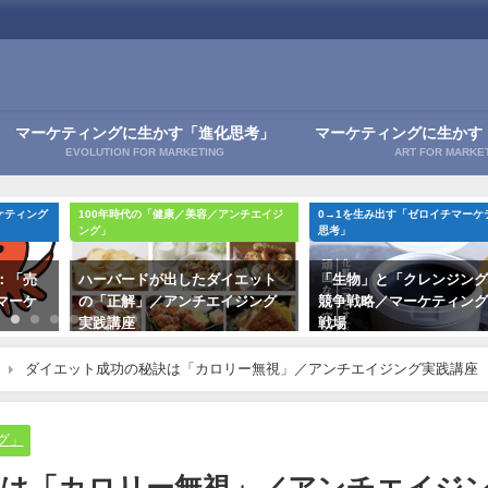
マーケティングに生かす「進化思考」
マーケティングに生かす
EVOLUTION FOR MARKETING
ART FOR MARKE
ケティング
100年時代の「健康／美容／アンチエイジ
0→1を生み出す「ゼロイチマーケ
ング」
思考」
：「売
ハーバードが出したダイエット
「生物」と「クレンジン
マーケ
の「正解」／アンチエイジング
競争戦略／マーケティン
実践講座
戦場
2021年12月22日
2021年11月22日
ダイエット成功の秘訣は「カロリー無視」／アンチエイジング実践講座
グ」