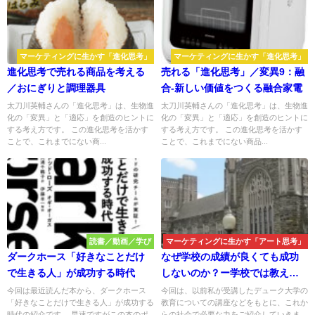
マーケティングに生かす「進化思考」
マーケティングに生かす「進化思考」
進化思考で売れる商品を考える
売れる「進化思考」／変異9：融
／おにぎりと調理器具
合-新しい価値をつくる融合家電
太刀川英輔さんの「進化思考」は、生物進
太刀川英輔さんの「進化思考」は、生物進
化の「変異」と「適応」を創造のヒントに
化の「変異」と「適応」を創造のヒントに
する考え方です。 この進化思考を活かす
する考え方です。 この進化思考を活かす
ことで、これまでにない商...
ことで、これまでにない商品...
読書／動画／学び
マーケティングに生かす「アート思考」
ダークホース「好きなことだけ
なぜ学校の成績が良くても成功
で生きる人」が成功する時代
しないのか？ー学校では教えな
い優等生の悲劇
今回は最近読んだ本から、ダークホース
今回は、以前私が受講したデューク大学の
「好きなことだけで生きる人」が成功する
教育についての講座などをもとに、これか
時代の紹介です。 早速ですがこの本のポ
らの社会で必要な力をご紹介していきま