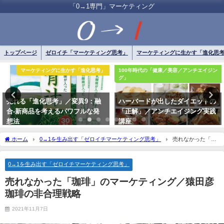
「0→1専門」マーケティング
トップページ
ゼロイチ「マーケティング思考」
マーケティングに生かす「進化思
マーケティングに生かす「進化思考」
100年時代の「健康／美容／アンチエイジン
グ」
売れる「進化思考」／変異9：融
ハーバードが出したダイエットの
合-新商品を考えるパワフルな発
「正解」／アンチエイジング実践
想法
講座
2021年12月20日
2021年12月22日
ホーム
0→1を生み出す「ゼロイチマーケティング思考」
売れなかった「珈
琲」のマーケティング／猿田彦珈琲の非合理戦略
0→1を生み出す「ゼロイチマーケティング思考」
売れなかった「珈琲」のマーケティング／猿田彦
珈琲の非合理戦略
2021年11月7日