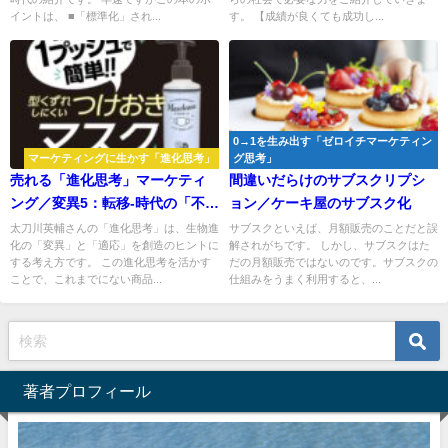
イントは、 ■「標準化」され...
す。 【成績が良くても成功し...
0→1を生み出す「ゼロイチマーケティン
マーケティングに生かす「進化思考」
グ思考」
売れる「進化思考」マーケティ
間違いだらけのサブスクリプシ
ング／変異5：転移-時代の「不」
ョン／ケーキ屋のサブスク化
を解消する
太刀川英輔さんの「進化思考」は、生物進
サブスクといえば、月額販売のことだと誤
化の「変異」と「適応」を創造のヒントに
解されがちです。 しかし、サブスクはた
する考え方です。 この進化思考を活かす
だの月額販売ではないのです。サブスクの
ことで、これまでにない商品...
仕組みをうまく利用すると、...
著者プロフィール