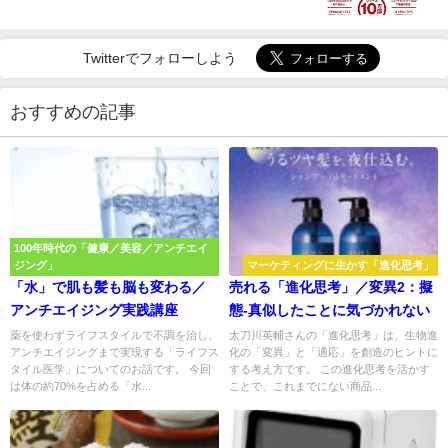
Twitterでフォローしよう
おすすめの記事
100年時代の「健康／美容／アンチエイ
ジング」
マーケティングに生かす「進化思考」
「水」で肌も髪も脳も変わる／
売れる「進化思考」／変異2：擬
アンチエイジング実践講座
態-真似したことに気づかれない
薬を使わずライフスタイルで不調を治し、
太刀川英輔さんの「進化思考」は、生物進
アンチエイジングまで実現する「ライフス
化の「変異」と「適応」を創造のヒントに
タイル医学」についてのお話です。 今回
する考え方です。 この進化思考を活かす
は体の約70%を占める「水...
ことで、これまでにない商品...