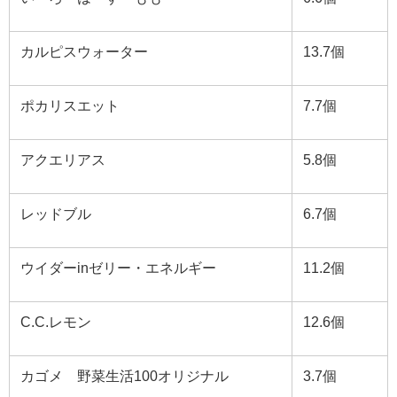
カルピスウォーター
13.7
個
ポカリスエット
7.7
個
アクエリアス
5.8
個
レッドブル
6.7
個
ウイダー
in
ゼリー・エネルギー
11.2
個
C.C.
レモン
12.6
個
カゴメ 野菜生活
100
オリジナル
3.7
個