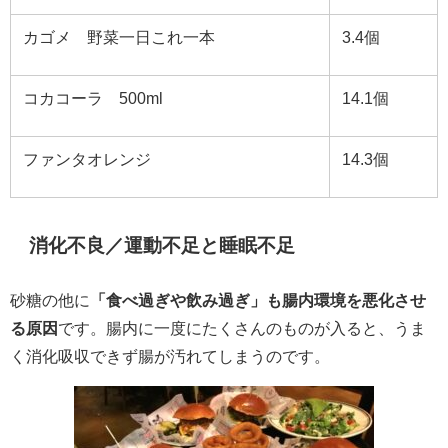
カゴメ 野菜一日これ一本
3.4
個
コカコーラ
500ml
14.1
個
ファンタオレンジ
14.3
個
消化不良／運動不足と睡眠不足
砂糖の他に
「食べ過ぎや飲み過ぎ」も腸内環境を悪化させ
る原因
です。腸内に一度にたくさんのものが入ると、うま
く消化吸収できず腸が汚れてしまうのです。