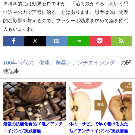
※科学的には効果ゼロですが、「治る気がする」という思
い込みの力で実際に治ることはあります。思考は体に物理
的な影響を与えるので、プラシーボ効果を求めて薬を飲む
人もいますね。
LINE
100年時代の「健康／美容／アンチエイジング」
の関
連記事
最強の抗酸化食品10選／アンチ
体の「サビ」で早く老ける人た
エイジング実践講座
ち／アンチエイジング実践講座