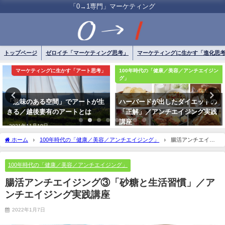
「0→1専門」マーケティング
トップページ
ゼロイチ「マーケティング思考」
マーケティングに生かす「進化思
マーケティングに生かす「アート思考」
100年時代の「健康／美容／アンチエイジン
グ」
「意味のある空間」でアートが生
ハーバードが出したダイエットの
きる／越後妻有のアートとは
「正解」／アンチエイジング実践
講座
2021年11月10日
2021年12月22日
ホーム
100年時代の「健康／美容／アンチエイジング」
腸活アンチエイジ
ング③「砂糖と生活習慣」／アンチエイジング実践講座
100年時代の「健康／美容／アンチエイジング」
腸活アンチエイジング③「砂糖と生活習慣」／ア
ンチエイジング実践講座
2022年1月7日