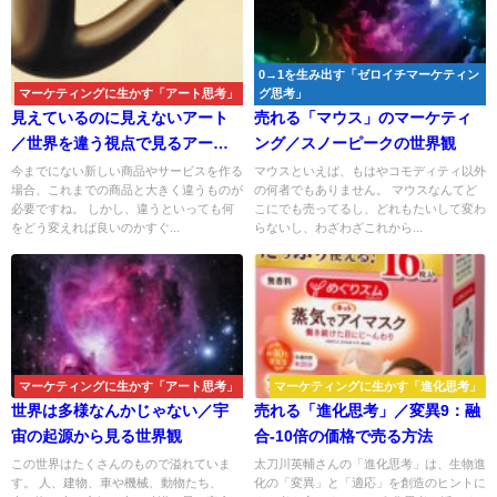
0→1を生み出す「ゼロイチマーケティン
マーケティングに生かす「アート思考」
グ思考」
見えているのに見えないアート
売れる「マウス」のマーケティ
／世界を違う視点で見るアート
ング／スノーピークの世界観
思考
今までにない新しい商品やサービスを作る
マウスといえば、もはやコモディティ以外
場合、これまでの商品と大きく違うものが
の何者でもありません。 マウスなんてど
必要ですね。 しかし、違うといっても何
こにでも売ってるし、どれもたいして変わ
をどう変えれば良いのかすぐ...
らないし、わざわざこれから...
マーケティングに生かす「アート思考」
マーケティングに生かす「進化思考」
世界は多様なんかじゃない／宇
売れる「進化思考」／変異9：融
宙の起源から見る世界観
合-10倍の価格で売る方法
この世界はたくさんのもので溢れていま
太刀川英輔さんの「進化思考」は、生物進
す。 人、建物、車や機械、動物たち、
化の「変異」と「適応」を創造のヒントに