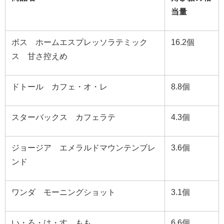
当量
ボス ホームエスプレッソラテミック
16.2
個
ス 甘さ控えめ
ドトール カフェ・オ・レ
8.8
個
スターバックス カフェラテ
4.3
個
ジョージア エメラルドマウンテンブレ
3.6
個
ンド
ワンダ モーニングショット
3.1
個
い・ろ・は・す もも
6.6
個