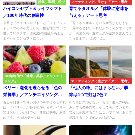
読書／動画／学び
マーケティングに生かす「アート思考」
ハイコンセプト＆ライフシフト
育てるタオル／「体験に意味を
／100年時代の創造性
与える」アート思考
今回は「ハイコンセプト」と「ライフシフ
「育てるタオル」という商品があります。
ト」２つの本を元にして、創造性について
一見するとおしゃれなふつうのタオルです
書いていきます。 創造性の価値が高まる
が、洗濯を繰り返すと糸が空気を含んでふ
まずハイコンセプトについ...
くらみます。 この「ふ...
100年時代の「健康／美容／アンチエイ
ジング」
マーケティングに生かす「アート思考」
ベリー：老化を遅らせる「色の
「他人の枠」にはまらない／季
栄養学」／アンチエイジング実
節は4つで虹は7色？
践講座
もし毎日食べて良いおやつを挙げるとすれ
私たちは気づかないうちに「他人の枠組
ば、「ベリー」が必ず挙がります。ベリー
み」でものを見て、そして考えています。
類はおいしいだけでなく非常に栄養がある
普段は意識することはないですが、あえて
のです。 今回のテーマは、...
意識することで他人の枠組み...